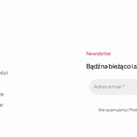
Newsletter
Bądź na bieżąco i z
ści
le
ar
Nie spamujemy! Prze