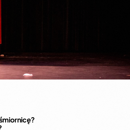
ośmiornicę?
?