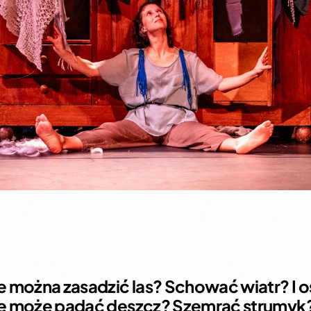
Co w trawie piszczy
Skrzaty – Spektakl Mikołajkowy
Maleńkie królestwo królewny Aurelki
e można zasadzić las? Schować wiatr? I 
ie może padać deszcz? Szemrać strumyk