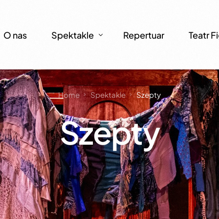
O nas
Spektakle
Repertuar
Teatr F
Home
Spektakle
Szepty
Szepty
Szepty
Iris i Tęczowe Drzewo
Pan Twardowski
Cieniowanki
Opowieści dla Sofijki
Oceanarium
Papier, nożyce i wyspa skarbów