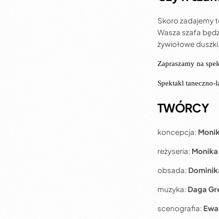
Skoro zadajemy te
Wasza szafa będzi
żywiołowe duszki
Zapraszamy na spekt
Spektakl taneczno-l
TWÓRCY
koncepcja:
Monik
reżyseria:
Monika
obsada:
Dominika
muzyka:
Daga Gre
scenografia:
Ewa