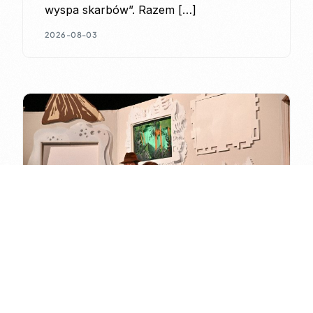
wyspa skarbów”. Razem […]
2026-08-03
Bilety
Wadowice i Wyspa Skarbów
20 lipca odwiedziliśmy Wadowickie